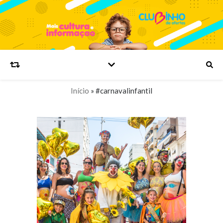
Início
»
#carnavalinfantil