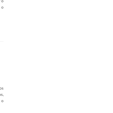
r o
 o
os
s,
 o