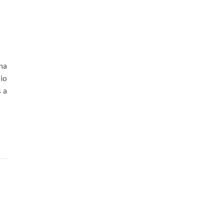
na
io
s a