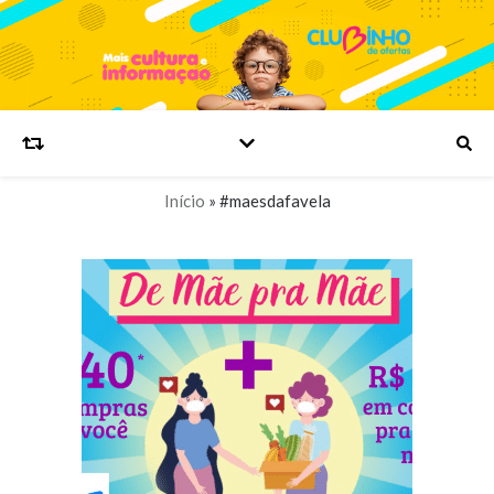
Início
»
#maesdafavela