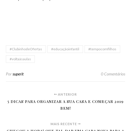
#ClubinhodeOfertas
#educaçãoinfantil
#tempocomfilhos
#voltaàsaulas
Por
superit
0 Comentários
ANTERIOR
5 DICAS PARA ORGANIZAR A SUA CASA E COMEÇAR 2019
BEM!
MAIS RECENTE
CHEGOU A HORA! QUE TAL DAR UMA CARA NOVA PARA A