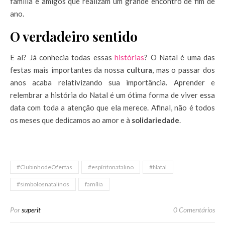
família e amigos que realizam um grande encontro de fim de
ano.
O verdadeiro sentido
E aí? Já conhecia todas essas
histórias
? O Natal é uma das
festas mais importantes da nossa
cultura
, mas o passar dos
anos acaba relativizando sua importância. Aprender e
relembrar a história do Natal é um ótima forma de viver essa
data com toda a atenção que ela merece. Afinal, não é todos
os meses que dedicamos ao amor e à
solidariedade
.
#ClubinhodeOfertas
#espíritonatalino
#Natal
#simbolosnatalinos
família
Por
superit
0 Comentários