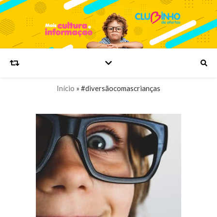
Início
»
#diversãocomascrianças