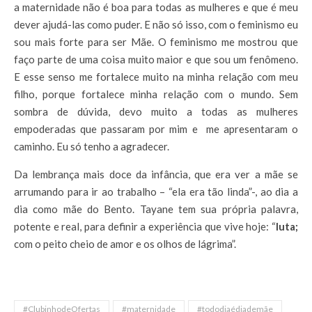
a maternidade não é boa para todas as mulheres e que é meu
dever ajudá-las como puder. E não só isso, com o feminismo eu
sou mais forte para ser Mãe. O feminismo me mostrou que
faço parte de uma coisa muito maior e que sou um fenômeno.
E esse senso me fortalece muito na minha relação com meu
filho, porque fortalece minha relação com o mundo. Sem
sombra de dúvida, devo muito a todas as mulheres
empoderadas que passaram por mim e me apresentaram o
caminho. Eu só tenho a agradecer.
Da lembrança mais doce da infância, que era ver a mãe se
arrumando para ir ao trabalho – “ela era tão linda”-, ao dia a
dia como mãe do Bento. Tayane tem sua própria palavra,
potente e real, para definir a experiência que vive hoje: “
luta;
com o peito cheio de amor e os olhos de lágrima”.
#ClubinhodeOfertas
#maternidade
#tododiaédiademãe