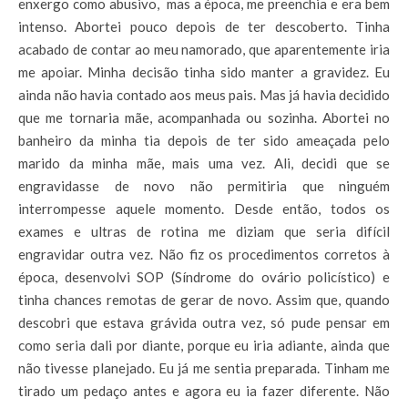
enxergo como abusivo, mas a época, me preenchia e era bem
intenso. Abortei pouco depois de ter descoberto. Tinha
acabado de contar ao meu namorado, que aparentemente iria
me apoiar. Minha decisão tinha sido manter a gravidez. Eu
ainda não havia contado aos meus pais. Mas já havia decidido
que me tornaria mãe, acompanhada ou sozinha. Abortei no
banheiro da minha tia depois de ter sido ameaçada pelo
marido da minha mãe, mais uma vez. Ali, decidi que se
engravidasse de novo não permitiria que ninguém
interrompesse aquele momento. Desde então, todos os
exames e ultras de rotina me diziam que seria difícil
engravidar outra vez. Não fiz os procedimentos corretos à
época, desenvolvi SOP (Síndrome do ovário policístico) e
tinha chances remotas de gerar de novo. Assim que, quando
descobri que estava grávida outra vez, só pude pensar em
como seria dali por diante, porque eu iria adiante, ainda que
não tivesse planejado. Eu já me sentia preparada. Tinham me
tirado um pedaço antes e agora eu ia fazer diferente. Não