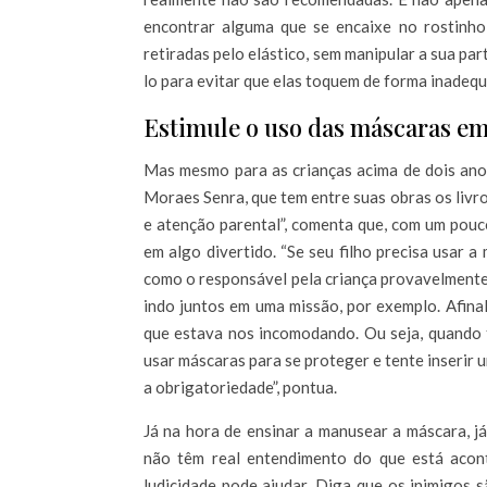
encontrar alguma que se encaixe no rostinho
retiradas pelo elástico, sem manipular a sua par
lo para evitar que elas toquem de forma inadeq
Estimule o uso das máscaras em
Mas mesmo para as crianças acima de dois anos
Moraes Senra, que tem entre suas obras os livro
e atenção parental”, comenta que, com um pouc
em algo divertido. “Se seu filho precisa usar 
como o responsável pela criança provavelmente
indo juntos em uma missão, por exemplo. Afina
que estava nos incomodando. Ou seja, quando f
usar máscaras para se proteger e tente inserir u
a obrigatoriedade”, pontua.
Já na hora de ensinar a manusear a máscara, j
não têm real entendimento do que está acont
ludicidade pode ajudar. Diga que os inimigos 