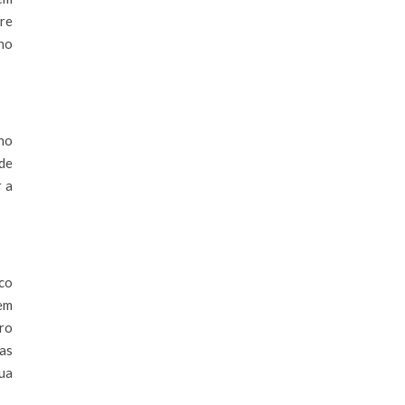
re
no
 no
 de
r a
aco
em
ro
ras
ua