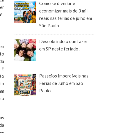
Como se divertir e
er
economizar mais de 3 mil
zê-
reais nas férias de julho em
São Paulo
Descobrindo o que fazer
len
em SP neste feriado!
eto
oda
. E
Passeios Imperdíveis nas
tão
Férias de Julho em São
 do
Paulo
am
 só
ças
da
 em