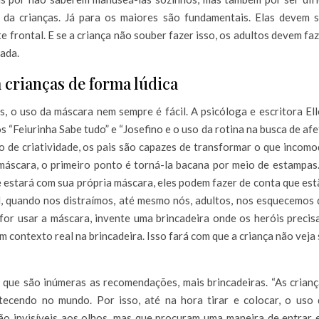
 da crianças. Já para os maiores são fundamentais. Elas devem s
te frontal. E se a criança não souber fazer isso, os adultos devem fa
uada.
 crianças de forma lúdica
, o uso da máscara nem sempre é fácil. A psicóloga e escritora El
s “Feiurinha Sabe tudo” e “Josefino e o uso da rotina na busca de af
o de criatividade, os pais são capazes de transformar o que incom
a máscara, o primeiro ponto é torná-la bacana por meio de estampas
 estará com sua própria máscara, eles podem fazer de conta que es
l, quando nos distraímos, até mesmo nós, adultos, nos esquecemos
or usar a máscara, invente uma brincadeira onde os heróis precis
m contexto real na brincadeira. Isso fará com que a criança não veja
á que são inúmeras as recomendações, mais brincadeiras. “As crian
ecendo no mundo. Por isso, até na hora tirar e colocar, o uso 
são invisíveis aos olhos, mas que procuram uma maneira de entrar