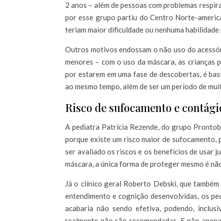
2 anos – além de pessoas com problemas respir
por esse grupo partiu do Centro Norte-ameri
teriam maior dificuldade ou nenhuma habilidade 
Outros motivos endossam o não uso do acessóri
menores – com o uso da máscara, as crianças p
por estarem em uma fase de descobertas, é bas
ao mesmo tempo, além de ser um período de muita
Risco de sufocamento e contági
A pediatra Patrícia Rezende, do grupo Prontob
porque existe um risco maior de sufocamento, 
ser avaliado os riscos e os benefícios de usar j
máscara, a única forma de proteger mesmo é não
Já o clínico geral Roberto Debski, que também 
entendimento e cognição desenvolvidas, os p
acabaria não sendo efetiva, podendo, inclus
realmente não são recomendadas. E não apenas