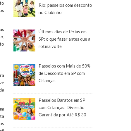
nto
Rio: passeios com desconto
os
no Clubinho
ias
Últimos dias de férias em
so,
SP: o que fazer antes que a
sto
rotina volte
Passeios com Mais de 50%
de Desconto em SP com
ara
Crianças
eve
 da
Passeios Baratos em SP
com Crianças: Diversão
 um
Garantida por Até R$ 30
ta
os
il