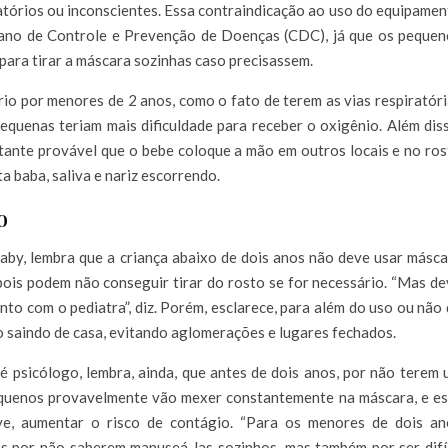
atórios ou inconscientes. Essa contraindicação ao uso do equipame
cano de Controle e Prevenção de Doenças (CDC), já que os pequen
para tirar a máscara sozinhas caso precisassem.
o por menores de 2 anos, como o fato de terem as vias respiratór
equenas teriam mais dificuldade para receber o oxigênio. Além dis
tante provável que o bebe coloque a mão em outros locais e no ro
 baba, saliva e nariz escorrendo.
o
aby, lembra que a criança abaixo de dois anos não deve usar másc
pois podem não conseguir tirar do rosto se for necessário. “Mas d
unto com o pediatra”, diz. Porém, esclarece, para além do uso ou não
 saindo de casa, evitando aglomerações e lugares fechados.
é psicólogo, lembra, ainda, que antes de dois anos, por não terem
equenos provavelmente vão mexer constantemente na máscara, e es
ive, aumentar o risco de contágio. “Para os menores de dois an
 por não saberem manuseá-las sozinhos, mas também por ser difíc