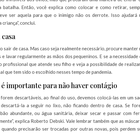
 batalha. Então, você explica como colocar e como retirar, semp
deve ser aquela para que o inimigo não os derrote. Isso ajudará 
riança”, conclui.
 casa
o sair de casa. Mas caso seja realmente necessário, procure manter
s e lavar regularmente as mãos dos pequeninos. E se a necessidade
 profissional que atende seu filho e veja a possibilidade de realiza
ual que tem sido o escolhido nesses tempo de pandemia.
é importante para não haver contágio
 forem descartáveis, ao final do uso, devemos colocá-las em um s
descartá-la a seguir no lixo, não ficando dentro de casa. Se for
abão abundante, ou água sanitária, deixar secar e passar com fer
mente”, explica Roberto Debski. Vale lembrar também que as másca
 quando precisarão ser trocadas por outras novas, pois perdem s