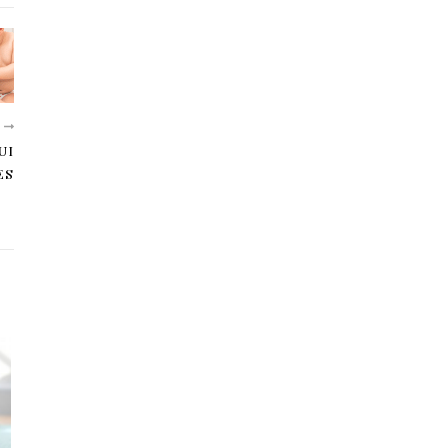
E
UI
ES