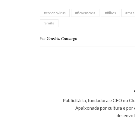
#coronovirus
#ficaemcasa
#filhos
#mas
família
Por
Grasiela Camargo
Publicitária, fundadora e CEO no Club
Apaixonada por cultura e por 
desenvol