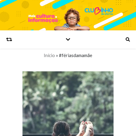
Início
»
#fériasdamamãe