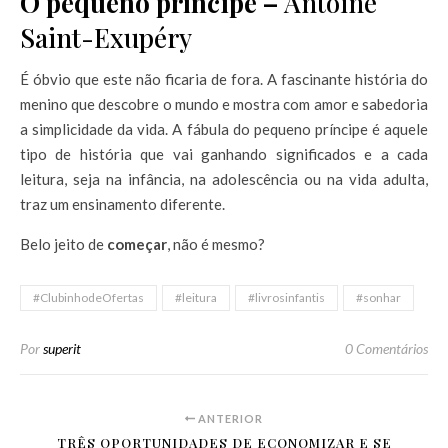
O pequeno príncipe –
Antoine
Saint-Exupéry
É óbvio que este não ficaria de fora. A fascinante história do
menino que descobre o mundo e mostra com amor e sabedoria
a simplicidade da vida. A fábula do pequeno príncipe é aquele
tipo de história que vai ganhando significados e a cada
leitura, seja na infância, na adolescência ou na vida adulta,
traz um ensinamento diferente.
Belo jeito de
começar
, não é mesmo?
#ClubinhodeOfertas
#leitura
#livrosinfantis
#sonhar
Por
superit
0 Comentários
ANTERIOR
TRÊS OPORTUNIDADES DE ECONOMIZAR E SE