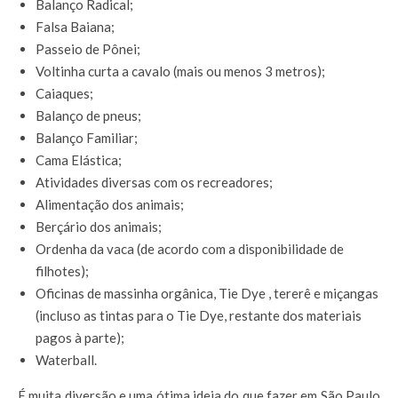
Balanço Radical;
Falsa Baiana;
Passeio de Pônei;
Voltinha curta a cavalo (mais ou menos 3 metros);
Caiaques;
Balanço de pneus;
Balanço Familiar;
Cama Elástica;
Atividades diversas com os recreadores;
Alimentação dos animais;
Berçário dos animais;
Ordenha da vaca (de acordo com a disponibilidade de
filhotes);
Oficinas de massinha orgânica, Tie Dye , tererê e miçangas
(incluso as tintas para o Tie Dye, restante dos materiais
pagos à parte);
Waterball.
É muita diversão e uma ótima ideia do que fazer em São Paulo