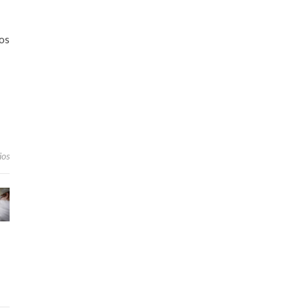
 os
ios