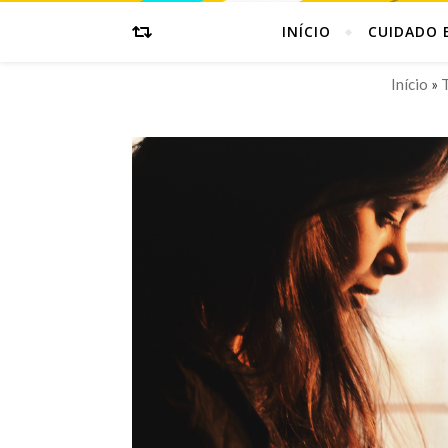
INÍCIO
CUIDADO 
Início
»
T