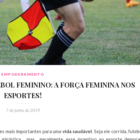
EMPODERAMENTO
BOL FEMININO: A FORÇA FEMININA NOS
ESPORTES!
7 de junho de 2019
des mais importantes para uma
vida saudável
. Seja ele corrida, futeb
o, ginástica… mas, geralmente, esse incentivo ao esporte demora