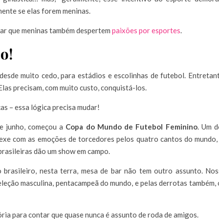
lmente se elas forem meninas.
tivar que meninas também despertem
paixões por esportes
.
o!
esde muito cedo, para estádios e escolinhas de futebol. Entretan
Elas precisam, com muito custo, conquistá-los.
as – essa lógica precisa mudar!
de junho, começou a
Copa do Mundo de Futebol Feminino
.
Um d
exe com as emoções de torcedores pelos quatro cantos do mundo,
brasileiras dão um show em campo.
brasileiro, nesta terra, mesa de bar não tem outro assunto. Nos
 seleção masculina, pentacampeã do mundo, e pelas derrotas também,
ória para contar que quase nunca é assunto de roda de amigos.