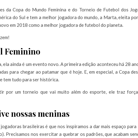
ções da Copa do Mundo Feminina e do Torneio de Futebol dos Jog
mérica do Sul e tem a melhor jogadora do mundo, a Marta, eleita po
 novo em 2018 como a melhor jogadora de futebol do planeta.
azem!
l Feminino
, ela ainda é um evento novo. A primeira edição aconteceu há 28 an
das para chegar ao patamar que é hoje. E, em especial, a Copa de
e tem tudo para ser histórica.
tir por um torneio que vai muito além do esporte, ele traz força
tive nossas meninas
jogadoras brasileiras é que nos inspiramos a dar mais espaço para
to). Precisamos nos exercitar a quebrar os padrões, que acabam se