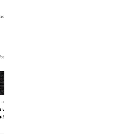
mas
ios
E
RA
R!