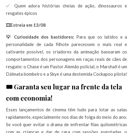
✅ Quem adora histórias cheias de ação, dinossauros e
resgates épicos
🎞️
Estreia em 13/08
💡 Curiosidade dos bastidores:
Para que os latidos e a
personalidade de cada filhote parecessem o mais real e
cativante possível, os criadores da animação basearam os
comportamentos dos personagens em raças reais de cães de
resgate: o Chase é um Pastor Alemão policial, o Marshall é um
Dálmata bombeiro e a Skye é uma destemida Cockapoo pilota!
🎟️ Garanta seu lugar na frente da tela
com economia!
Esses lançamentos de cinema têm tudo para lotar as salas
rapidamente, especialmente nos dias de folga do meio do ano.
Se você quer evitar o drama de enfrentar filas quilométricas
com as crianças e dar de cara com sessões esgotadas, o