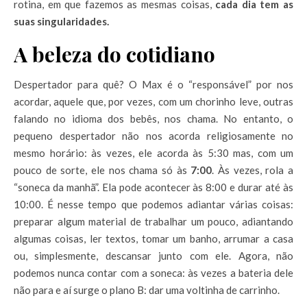
rotina, em que fazemos as mesmas coisas,
cada dia tem as
suas singularidades.
A beleza do cotidiano
Despertador para quê? O Max é o “responsável” por nos
acordar, aquele que, por vezes, com um chorinho leve, outras
falando no idioma dos bebês, nos chama. No entanto, o
pequeno despertador não nos acorda religiosamente no
mesmo horário: às vezes, ele acorda às 5:30 mas, com um
pouco de sorte, ele nos chama só às
7:00
. Às vezes, rola a
“soneca da manhã”. Ela pode acontecer às 8:00 e durar até às
10:00. É nesse tempo que podemos adiantar várias coisas:
preparar algum material de trabalhar um pouco, adiantando
algumas coisas, ler textos, tomar um banho, arrumar a casa
ou, simplesmente, descansar junto com ele. Agora, não
podemos nunca contar com a soneca: às vezes a bateria dele
não para e aí surge o plano B: dar uma voltinha de carrinho.