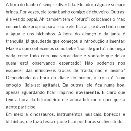
A hora do banho é sempre divertida. Ele adora água e sempre
brinca. Por vezes, ele toma banho comigo de chuveiro. Outras,
é a vez do papai. Ah, também tem o “ofurô”: colocamos o Max
em um balde próprio para isso e ele fica ali, se divertindo com
a água e uns bichinhos. A hora do almoço e da janta é
tranquila, já que, desde que começou a introdução alimentar,
Max é o que conhecemos como bebê “bom de garfo”: não nega
nada, come tudo com uma voracidade e vontade que deixa
quem está observando espantado! Não podemos nos
esquecer das infindáveis trocas de fralda, não é mesmo?
Dependendo da hora do dia e do humor, a troca é “com
emoção” (leia-se: agitada). Em outras, ele fica numa boa,
apenas aguardando ficar limpinho
novamente.
É claro que
tem a hora da brincadeira: ele adora brincar e quer que a
gente participe.
Em meio a dinossauros, instrumentos musicais, bonecos e
bichinhos, ele faz a festa e pode ficar por horas se divertindo.