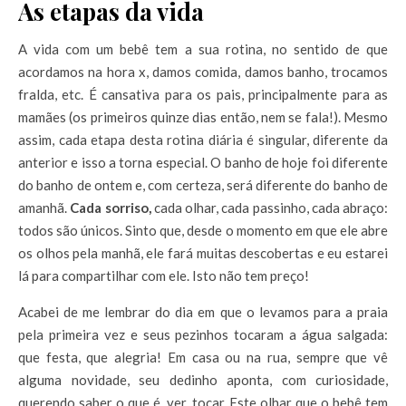
As etapas da vida
A vida com um bebê tem a sua rotina, no sentido de que
acordamos na hora x, damos comida, damos banho, trocamos
fralda, etc. É cansativa para os pais, principalmente para as
mamães (os primeiros quinze dias então, nem se fala!). Mesmo
assim, cada etapa desta rotina diária é singular, diferente da
anterior e isso a torna especial. O banho de hoje foi diferente
do banho de ontem e, com certeza, será diferente do banho de
amanhã.
Cada sorriso,
cada olhar, cada passinho, cada abraço:
todos são únicos. Sinto que, desde o momento em que ele abre
os olhos pela manhã, ele fará muitas descobertas e eu estarei
lá para compartilhar com ele. Isto não tem preço!
Acabei de me lembrar do dia em que o levamos para a praia
pela primeira vez e seus pezinhos tocaram a água salgada:
que festa, que alegria! Em casa ou na rua, sempre que vê
alguma novidade, seu dedinho aponta, com curiosidade,
querendo saber o que é, ver, tocar. Este olhar que o bebê tem