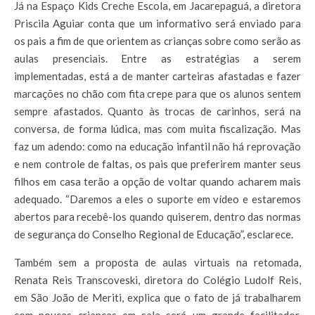
Já na Espaço Kids Creche Escola, em Jacarepaguá, a diretora
Priscila Aguiar conta que um informativo será enviado para
os pais a fim de que orientem as crianças sobre como serão as
aulas presenciais. Entre as estratégias a serem
implementadas, está a de manter carteiras afastadas e fazer
marcações no chão com fita crepe para que os alunos sentem
sempre afastados. Quanto às trocas de carinhos, será na
conversa, de forma lúdica, mas com muita fiscalização. Mas
faz um adendo: como na educação infantil não há reprovação
e nem controle de faltas, os pais que preferirem manter seus
filhos em casa terão a opção de voltar quando acharem mais
adequado. “Daremos a eles o suporte em vídeo e estaremos
abertos para recebê-los quando quiserem, dentro das normas
de segurança do Conselho Regional de Educação”, esclarece.
Também sem a proposta de aulas virtuais na retomada,
Renata Reis Transcoveski, diretora do Colégio Ludolf Reis,
em São João de Meriti, explica que o fato de já trabalharem
com poucas crianças em sala será um grande facilitador.