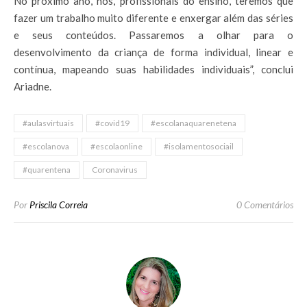
No próximo ano, nós, profissionais do ensino, teremos que
fazer um trabalho muito diferente e enxergar além das séries
e seus conteúdos. Passaremos a olhar para o
desenvolvimento da criança de forma individual, linear e
contínua, mapeando suas habilidades individuais”, conclui
Ariadne.
#aulasvirtuais
#covid19
#escolanaquarenetena
#escolanova
#escolaonline
#isolamentosociail
#quarentena
Coronavirus
Por
Priscila Correia
0 Comentários